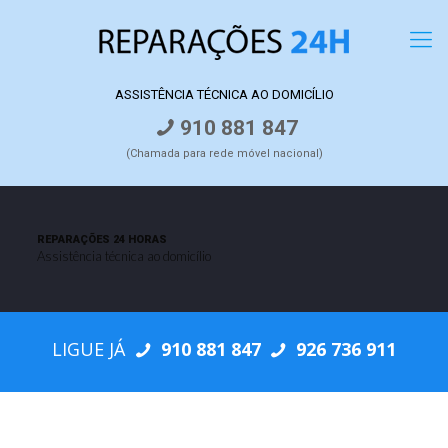
ASSISTÊNCIA TÉCNICA AO DOMICÍLIO
910 881 847
(Chamada para rede móvel nacional)
REPARAÇÕES 24 HORAS
Assistência técnica ao domicílio
LIGUE JÁ
910 881 847
926 736 911