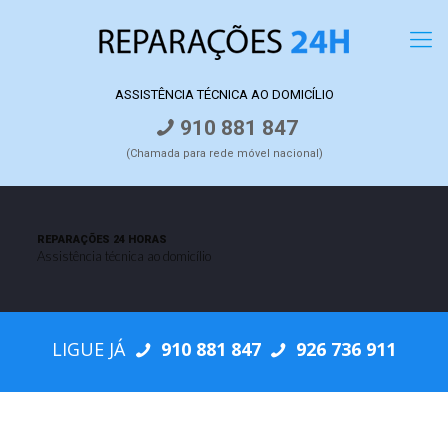
ASSISTÊNCIA TÉCNICA AO DOMICÍLIO
910 881 847
(Chamada para rede móvel nacional)
REPARAÇÕES 24 HORAS
Assistência técnica ao domicílio
LIGUE JÁ
910 881 847
926 736 911